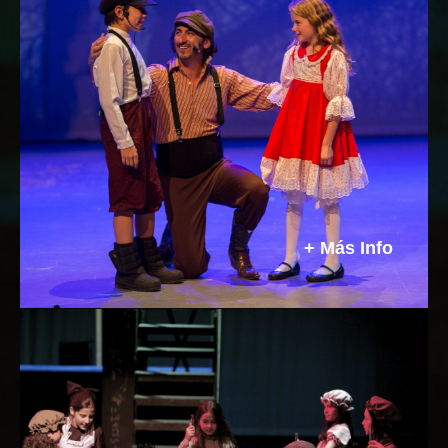
Musicales
Muy apetecido por los colegios ya que une
baile, canto y actuación en un mismo show,
resaltando el trabajo en grupo y los
diferentes talentos de los estudiantes.
Podemos adaptar los grandes clásicos de
Broadway o crear un musical a partir de una
obra de teatro o película.
+ Más Info
Obras de Teatro
Puedes preferir desarrollar una obra de