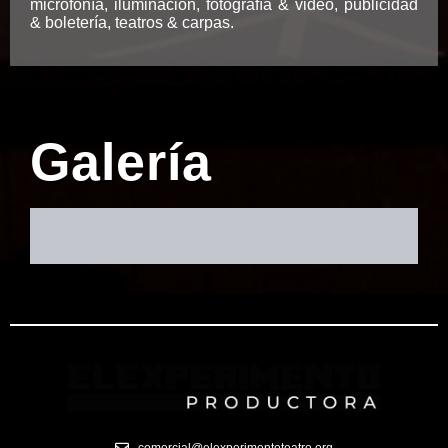
microfonía, iluminación, fotografía & video, publicidad
& boletería, teatros & carpas.
Galería
comercial@elexperimentoteatro.org