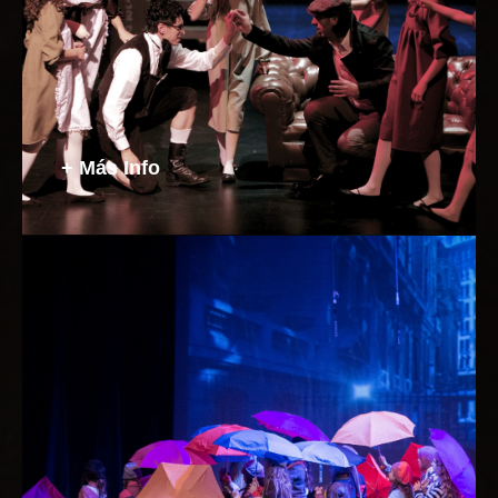
teatro que resalte las capacidades
histriónicas e interpretativas de los
estudiantes, escogiendo una maravillosa
obra del teatro clásico, moderno o
contemporáneo.
+ Más Info
Originales
Podemos escribir o adaptar un espectáculo
único y original para tu colegio o guiarlos
para que los mismos estudiantes sean
quienes lo construyan. En este espectáculo
pueden agregarse elementos como circo,
stomp, banda en vivo, clown y un sin